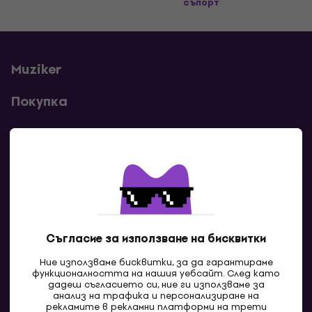
съпорт
Muziker
Покупка
Полезни линкове
Контакти
Свържи се с нас
Съгласие за използване на бисквитки
Ние използваме бисквитки, за да гарантираме
функционалността на нашия уебсайт. След като
дадеш съгласието си, ние ги използваме за
анализ на трафика и персонализиране на
рекламите в рекламни платформи на трети