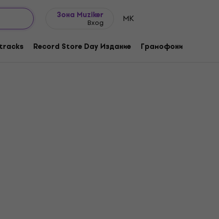
Идеи за подарък
FAQ
Muziker Блог
Зона Muziker
MK
Вход
tracks
Record Store Day Издание
Грамофони
Музика