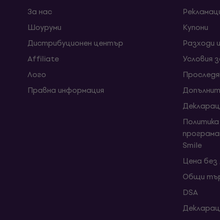
За нас
Рекламац
Шоуруми
Kупони
Дистрибуционен център
Разходи 
Affiliate
Условия 
Лого
Проследя
Правна информация
Допълнит
Декларац
Политика
програма
Smile
Цена без
Общи тър
DSA
Декларац