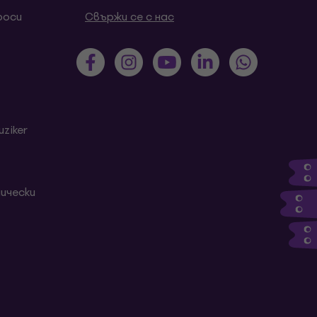
роси
Свържи се с нас
ziker
ически