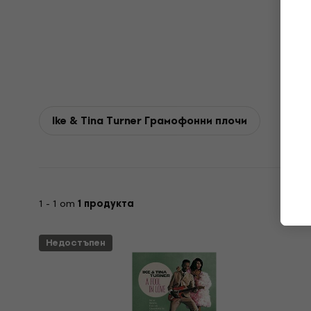
Ike & Tina Turner Грамофонни плочи
1 - 1 от
1 продукта
Недостъпен