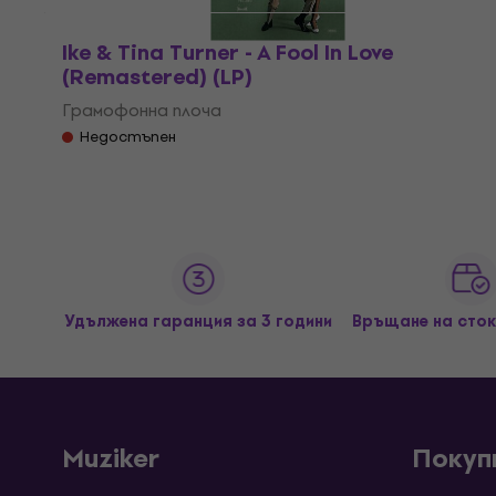
Ike & Tina Turner - A Fool In Love
(Remastered) (LP)
Грамофонна плоча
Недостъпен
Удължена гаранция за 3 години
Връщане на сток
Muziker
Покуп