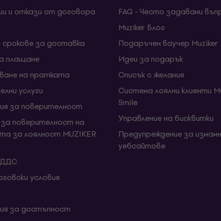
ии и откази от договора
FAQ - Често задавани въп
Muziker Блог
и срокове за доставка
Подаръчен ваучер Muziker
за плащане
Идеи за подарък
ване на пратката
Списък с желания
елни услуги
Система лоялни клиенти Mu
Smile
ия за поверителност
Управление на бисквитки
 за поверителност на
та за лоялност MUZIKER
Предупреждение за измамн
уебсайтове
 ДДС
говски условия
ия за достъпност