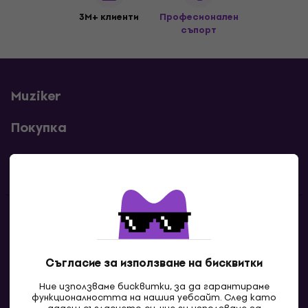
3M+ клиенти
Професионален
съпорт
Muziker
Покупка
Полезни линкове
Контакти
Свържи се с нас
Съгласие за използване на бисквитки
Ние използваме бисквитки, за да гарантираме
функционалността на нашия уебсайт. След като