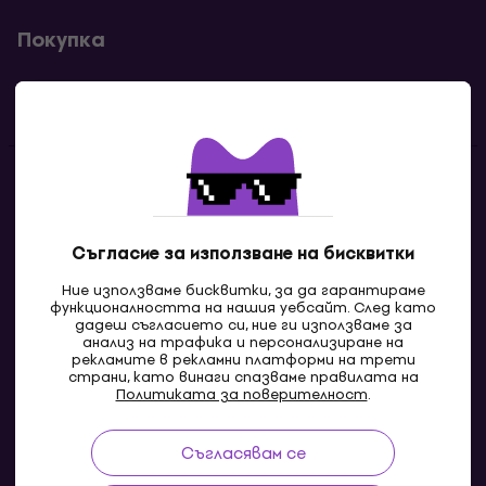
Покупка
Полезни линкове
Контакти
Свържи се с нас
Съгласие за използване на бисквитки
Ние използваме бисквитки, за да гарантираме
функционалността на нашия уебсайт. След като
дадеш съгласието си, ние ги използваме за
анализ на трафика и персонализиране на
рекламите в рекламни платформи на трети
страни, като винаги спазваме правилата на
Политиката за поверителност
.
Съгласявам се
MK