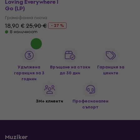
Loving Everywhere I
Go (LP)
Грамофонна плоча
18,90 €
25,90 €
- 27 %
В наличност
Удължена
Връщане на стоки
Гаранция за
гаранция за 3
до 30 дни
цените
години
3M+ клиенти
Професионален
съпорт
Muziker