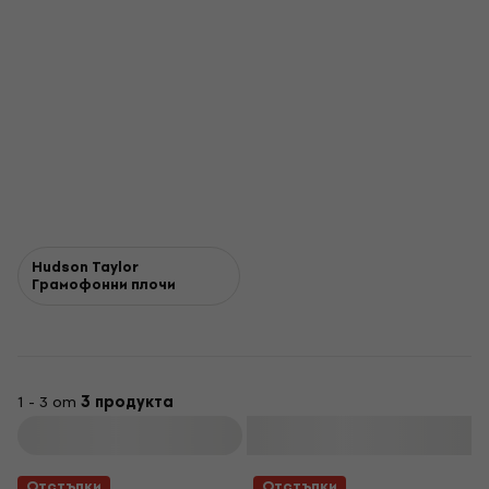
Hudson Taylor
Грамофонни плочи
1 - 3 от
3 продукта
Филтриране
Отстъпки
Отстъпки