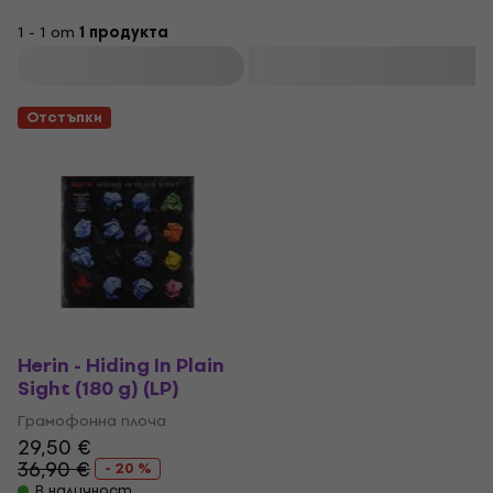
1 - 1 от
1 продукта
Филтриране
Отстъпки
Herin - Hiding In Plain
Sight (180 g) (LP)
Грамофонна плоча
29,50 €
36,90 €
- 20 %
В наличност