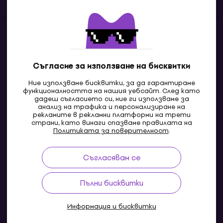
Контакти
Свържи се с нас
Съгласие за използване на бисквитки
Ние използваме бисквитки, за да гарантираме
функционалността на нашия уебсайт. След като
дадеш съгласието си, ние ги използваме за
анализ на трафика и персонализиране на
рекламите в рекламни платформи на трети
страни, като винаги спазваме правилата на
Политиката за поверителност
.
Съгласявам се
MK
Пълни бисквитки
Информация и бисквитки
© 2004-2026 MUZIKER a.s.