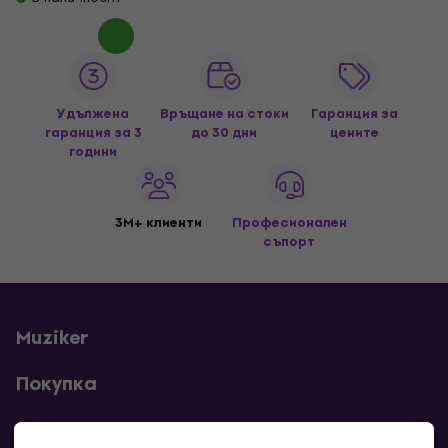
Удължена
Връщане на стоки
Гаранция за
гаранция за 3
до 30 дни
цените
години
3M+ клиенти
Професионален
съпорт
Muziker
Покупка
Полезни линкове