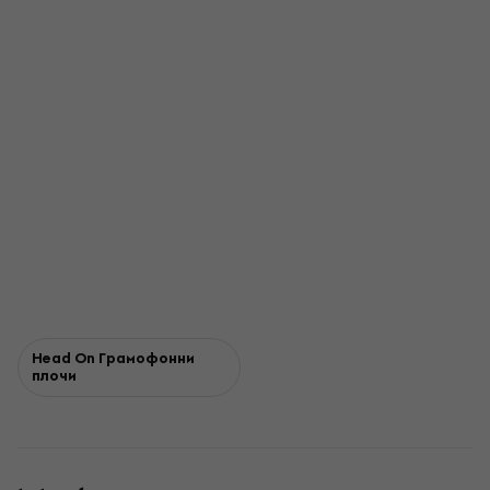
Head On Грамофонни
плочи