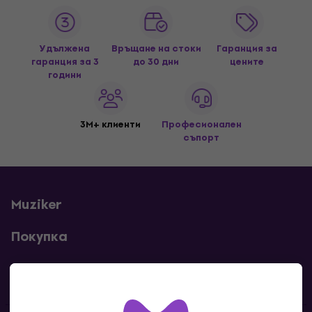
Удължена
Връщане на стоки
Гаранция за
гаранция за 3
до 30 дни
цените
години
3M+ клиенти
Професионален
съпорт
Muziker
Покупка
Полезни линкове