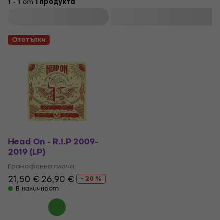
1 - 1 от
1 продукта
Филтриране
Отстъпки
Head On - R.I.P 2009-
2019 (LP)
Грамофонна плоча
21,50 €
26,90 €
- 20 %
В наличност