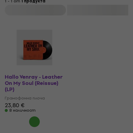
1 - 1 от
1 продукта
Филтриране
Hallo Venray - Leather
On My Soul (Reissue)
(LP)
Грамофонна плоча
23,80 €
В наличност