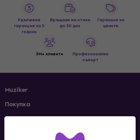
Удължена
Връщане на стоки
Гаранция за
гаранция за 3
до 30 дни
цените
години
3M+ клиенти
Професионален
съпорт
Muziker
Покупка
Полезни линкове