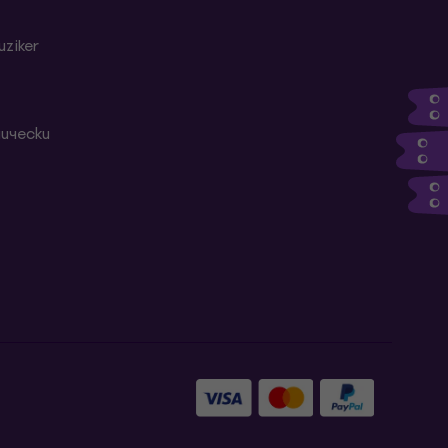
ziker
ически