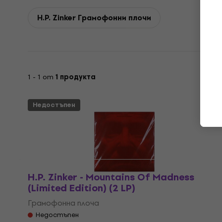
H.P. Zinker Грамофонни плочи
1 - 1 от
1 продукта
Недостъпен
H.P. Zinker - Mountains Of Madness
(Limited Edition) (2 LP)
Грамофонна плоча
Недостъпен