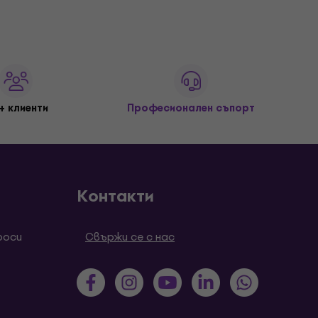
+ клиенти
Професионален съпорт
Контакти
роси
Свържи се с нас