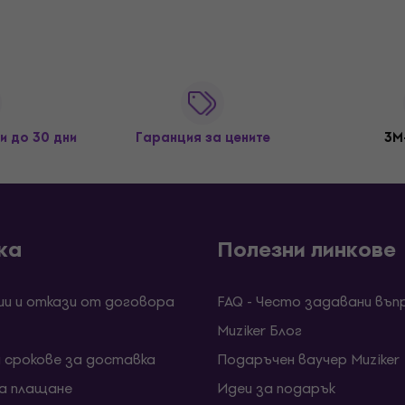
и до 30 дни
Гаранция за цените
3M
ка
Полезни линкове
ии и откази от договора
FAQ - Често задавани въп
Muziker Блог
и срокове за доставка
Подаръчен ваучер Muziker
за плащане
Идеи за подарък