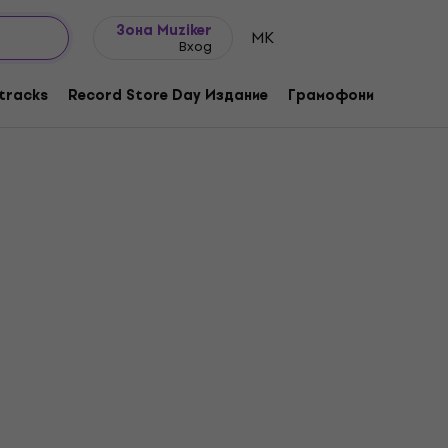
Идеи за подарък
FAQ
Muziker Блог
Зона Muziker
MK
Вход
tracks
Record Store Day Издание
Грамофони
Музика