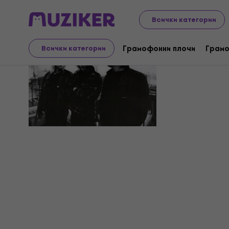
Всички категории
H.P. Zinke
Грамофонни плочи
Грамо
Всички категории