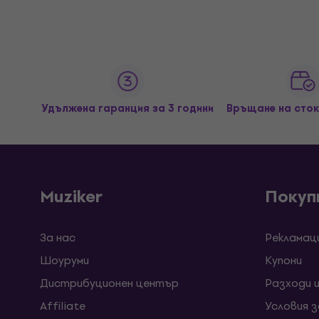
Удължена гаранция за 3 години
Връщане на сток
Muziker
Покуп
За нас
Рекламац
Шоуруми
Kупони
Дистрибуционен център
Разходи 
Affiliate
Условия 