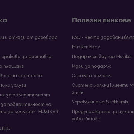
ка
Полезни линкове
ии и откази от договора
FAQ - Често задавани въп
Muziker Блог
и срокове за доставка
Подаръчен ваучер Muziker
за плащане
Идеи за подарък
ване на пратката
Списък с желания
елни услуги
Система лоялни клиенти Mu
Smile
ия за поверителност
Управление на бисквитки
 за поверителност на
та за лоялност MUZIKER
Предупреждение за измамн
уебсайтове
 ДДС