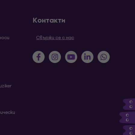
Контакти
роси
Свържи се с нас
ziker
ически