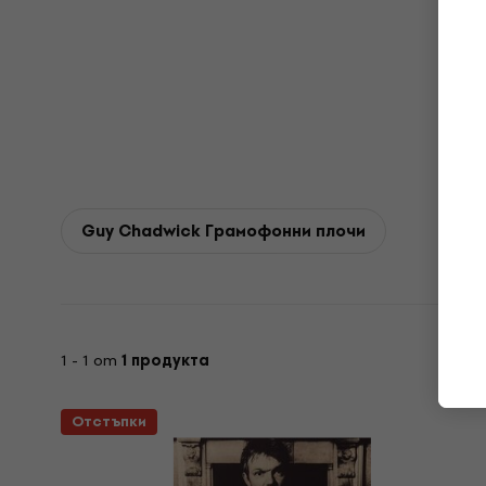
Guy Chadwick Грамофонни плочи
1 - 1 от
1 продукта
Отстъпки