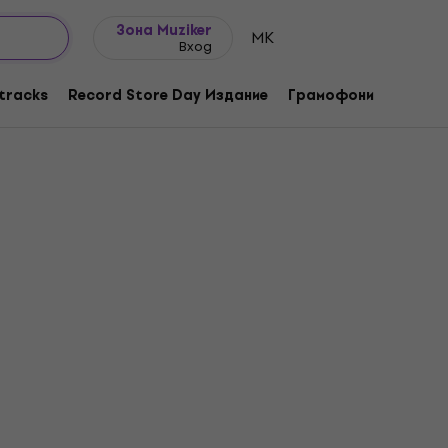
Идеи за подарък
FAQ
Muziker Блог
Зона Muziker
MK
Вход
tracks
Record Store Day Издание
Грамофони
Музика