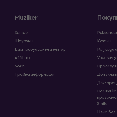
Muziker
Покуп
За нас
Рекламац
Шоуруми
Kупони
Дистрибуционен център
Разходи 
Affiliate
Условия 
Лого
Проследя
Правна информация
Допълнит
Декларац
Политика
програма
Smile
Цена без