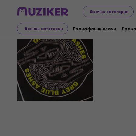
Всички категории
Grey Blue
Грамофонни плочи
Грамо
Всички категории