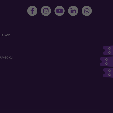
ziker
ически