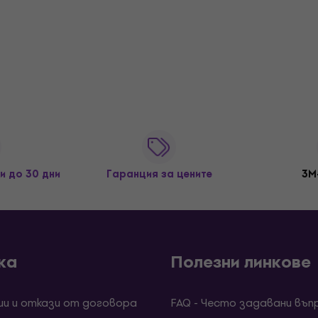
и до 30 дни
Гаранция за цените
3M
ка
Полезни линкове
ии и откази от договора
FAQ - Често задавани въп