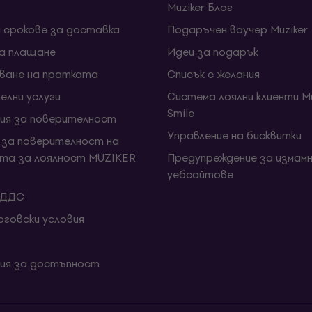
Muziker Блог
и срокове за доставка
Подаръчен ваучер Muziker
за плащане
Идеи за подарък
ване на пратката
Списък с желания
елни услуги
Система лоялни клиенти Mu
Smile
ия за поверителност
Управление на бисквитки
 за поверителност на
та за лоялност MUZIKER
Предупреждение за измамн
уебсайтове
 ДДС
говски условия
ия за достъпност