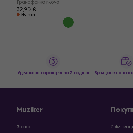
Грамофонна плоча
32,90 €
На път
Удължена гаранция за 3 години
Връщане на сток
Muziker
Покуп
За нас
Рекламац