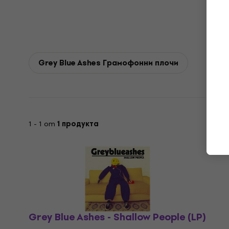
Grey Blue Ashes Грамофонни плочи
1 - 1 от
1 продукта
Grey Blue Ashes - Shallow People (LP)