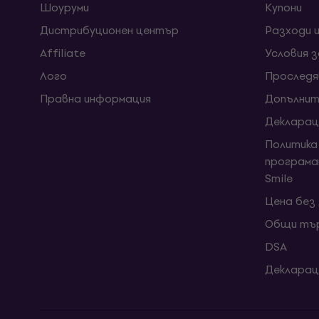
Шоуруми
Kупони
Дистрибуционен център
Разходи 
Affiliate
Условия 
Лого
Проследя
Правна информация
Допълнит
Декларац
Политика
програма
Smile
Цена без
Общи тър
DSA
Декларац