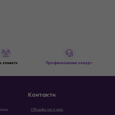
+ клиенти
Професионален съпорт
Контакти
роси
Свържи се с нас