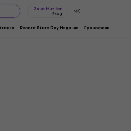
Идеи за подарък
FAQ
Muziker Блог
Зона Muziker
MK
Вход
tracks
Record Store Day Издание
Грамофони
Музика