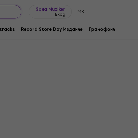
Идеи за подарък
FAQ
Muziker Блог
Зона Muziker
MK
Вход
tracks
Record Store Day Издание
Грамофони
Музика