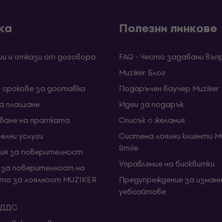
ка
Полезни линкове
ии и откази от договора
FAQ - Често задавани въп
Muziker Блог
и срокове за доставка
Подаръчен ваучер Muziker
за плащане
Идеи за подарък
ване на пратката
Списък с желания
елни услуги
Система лоялни клиенти Mu
Smile
ия за поверителност
Управление на бисквитки
 за поверителност на
та за лоялност MUZIKER
Предупреждение за измамн
уебсайтове
 ДДС