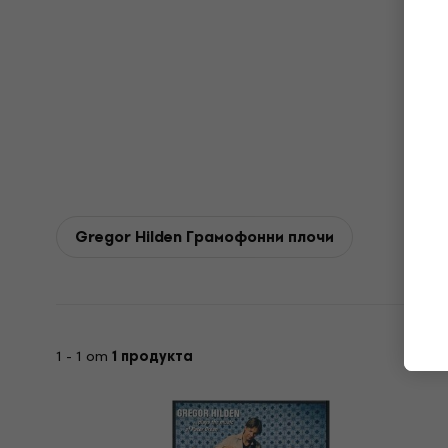
Gregor Hilden Грамофонни плочи
1 - 1 от
1 продукта