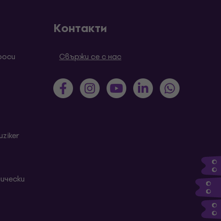
Контакти
роси
Свържи се с нас
ziker
ически