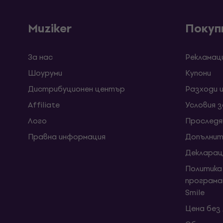
Muziker
Покуп
За нас
Рекламац
Шоуруми
Kупони
Дистрибуционен център
Разходи 
Affiliate
Условия 
Лого
Проследя
Правна информация
Допълнит
Декларац
Политика
програма
Smile
Цена без