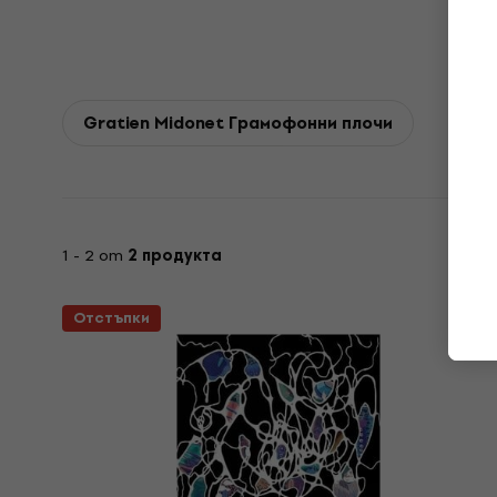
Gratien Midonet Грамофонни плочи
1 - 2 от
2 продукта
Отстъпки