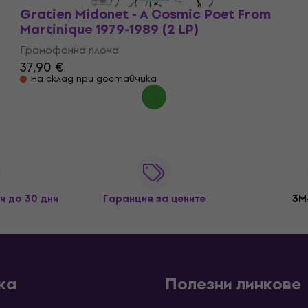
Gratien Midonet - A Cosmic Poet From
Martinique 1979-1989 (2 LP)
Грамофонна плоча
37,90 €
На склад при доставчика
и до 30 дни
Гаранция за цените
3M
ка
Полезни линкове