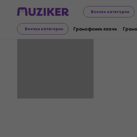
Всички категории
Gratien M
Грамофонни плочи
Грамо
Всички категории