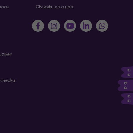
роси
Свържи се с нас
ziker
ически