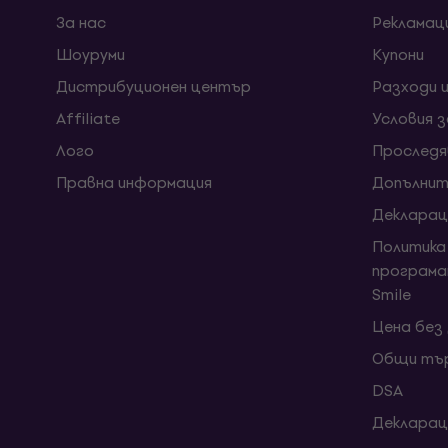
За нас
Рекламац
Шоуруми
Kупони
Дистрибуционен център
Разходи 
Affiliate
Условия 
Лого
Проследя
Правна информация
Допълнит
Декларац
Политика
програма
Smile
Цена без
Общи тър
DSA
Декларац