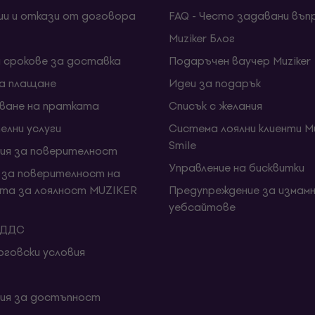
ии и откази от договора
FAQ - Често задавани въп
Muziker Блог
и срокове за доставка
Подаръчен ваучер Muziker
за плащане
Идеи за подарък
ване на пратката
Списък с желания
елни услуги
Система лоялни клиенти Mu
Smile
ия за поверителност
Управление на бисквитки
 за поверителност на
та за лоялност MUZIKER
Предупреждение за измамн
уебсайтове
 ДДС
говски условия
ия за достъпност