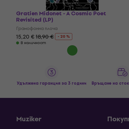
Gratien Midonet - A Cosmic Poet
Revisited (LP)
Грамофонна плоча
15,20 €
18,90 €
- 20 %
В наличност
Удължена гаранция за 3 години
Връщане на сток
Muziker
Покуп