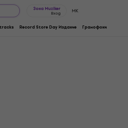
Идеи за подарък
FAQ
Muziker Блог
Зона Muziker
MK
Вход
tracks
Record Store Day Издание
Грамофони
Музика