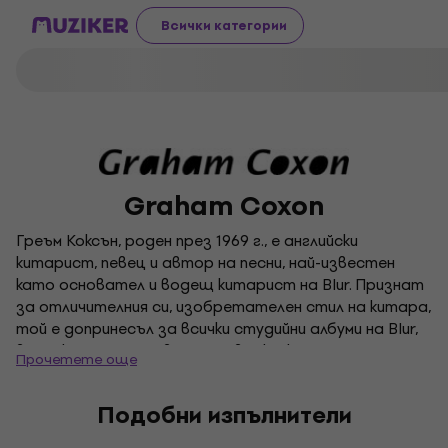
Всички категории
Graham Coxon
Греъм Коксън, роден през 1969 г., е английски
китарист, певец и автор на песни, най-известен
като основател и водещ китарист на Blur. Признат
за отличителния си, изобретателен стил на китара,
той е допринесъл за всички студийни албуми на Blur,
въпреки че се е появил само в няколко парчета от
Прочетете още
Think Tank от 2003 г. От 1998 г. насам Коксън се
занимава със солова кариера, като продуцира и
Подобни изпълнители
свири на почти всички инструменти в своите записи.
В допълнение към музиката си, той създава обложки