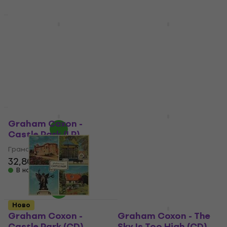
Ново
Ново
Graham Coxon -
Graham Coxon - Sky
Golden D (Indie
Is Too High (Indie
Exclusive) (Limited
Exclusive) (Limited
Edition) (Red
Edition) (Pink Marble
Coloured) (LP)
Coloured) (LP)
Грамофонна плоча
Грамофонна плоча
33,60 €
37,90 €
35,10 €
39,90 €
В наличност
В наличност
Ново
Ново
Graham Coxon -
Graham Coxon - The
Castle Park (LP)
Sky Is Too High (LP)
Грамофонна плоча
Грамофонна плоча
32,80 €
33,90 €
33,60 €
35,90 €
В наличност
В наличност
Ново
Отстъпки
Graham Coxon -
Graham Coxon - The
Castle Park (CD)
Sky Is Too High (CD)