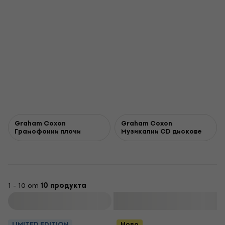
Graham Coxon
Graham Coxon
Грамофонни плочи
Музикални CD дискове
1 - 10 от
10 продукта
Филтриране
LIMITED EDITION
Ново