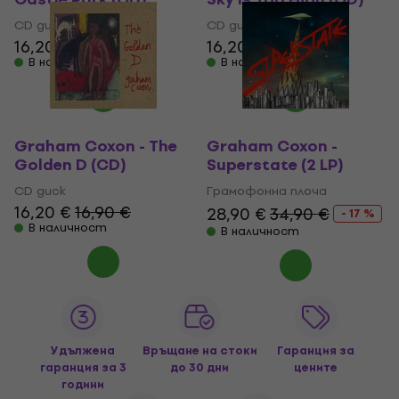
CD диск
CD диск
16,20 €
16,90 €
16,20 €
16,90 €
В наличност
В наличност
Graham Coxon - The
Graham Coxon -
Golden D (CD)
Superstate (2 LP)
CD диск
Грамофонна плоча
16,20 €
16,90 €
28,90 €
34,90 €
- 17 %
В наличност
В наличност
Удължена
Връщане на стоки
Гаранция за
гаранция за 3
до 30 дни
цените
години