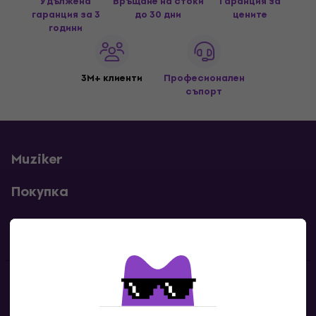
Удължена
Връщане на стоки
Гаранция за
гаранция за 3
до 30 дни
цените
години
3M+ клиенти
Професионален
съпорт
Muziker
Покупка
Полезни линкове
Контакти