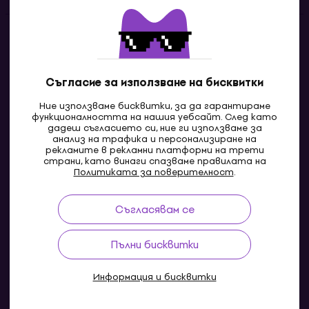
Контакти
Свържи се с нас
Съгласие за използване на бисквитки
Ние използваме бисквитки, за да гарантираме
функционалността на нашия уебсайт. След като
дадеш съгласието си, ние ги използваме за
анализ на трафика и персонализиране на
рекламите в рекламни платформи на трети
страни, като винаги спазваме правилата на
Политиката за поверителност
.
Съгласявам се
MK
Пълни бисквитки
Информация и бисквитки
© 2004-2026 MUZIKER a.s.