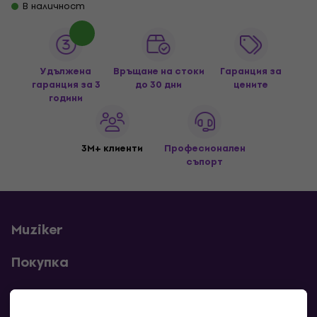
В наличност
Удължена
Връщане на стоки
Гаранция за
гаранция за 3
до 30 дни
цените
години
3M+ клиенти
Професионален
съпорт
Muziker
Покупка
Полезни линкове