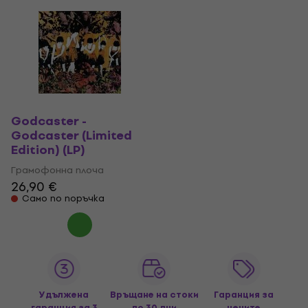
Godcaster -
Godcaster (Limited
Edition) (LP)
Грамофонна плоча
26,90 €
Само по поръчка
Удължена
Връщане на стоки
Гаранция за
гаранция за 3
до 30 дни
цените