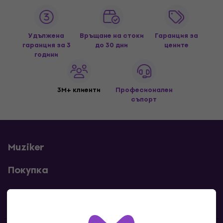
Удължена
Връщане на стоки
Гаранция за
гаранция за 3
до 30 дни
цените
години
3M+ клиенти
Професионален
съпорт
Muziker
Покупка
Полезни линкове