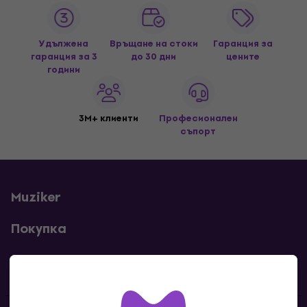
Удължена
Връщане на стоки
Гаранция за
гаранция за 3
до 30 дни
цените
години
3M+ клиенти
Професионален
съпорт
Muziker
Покупка
Полезни линкове