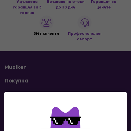
Удължена
Връщане на стоки
Гаранция за
гаранция за 3
до 30 дни
цените
години
3M+ клиенти
Професионален
съпорт
Muziker
Покупка
Полезни линкове
Контакти