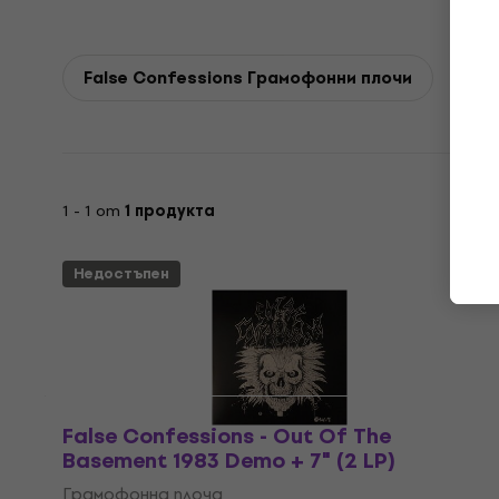
False Confessions Грамофонни плочи
1 - 1 от
1 продукта
Недостъпен
False Confessions - Out Of The
Basement 1983 Demo + 7" (2 LP)
Грамофонна плоча