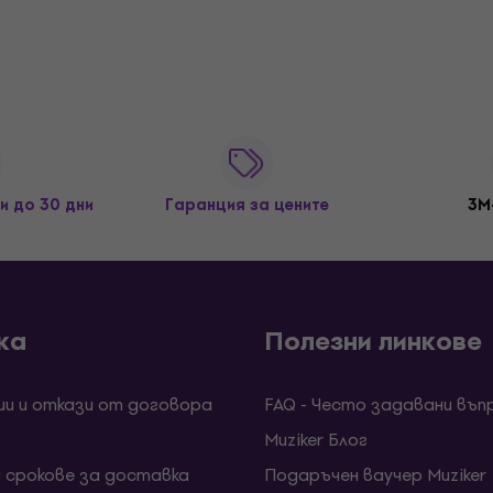
и до 30 дни
Гаранция за цените
3M
ка
Полезни линкове
ии и откази от договора
FAQ - Често задавани въп
Muziker Блог
и срокове за доставка
Подаръчен ваучер Muziker