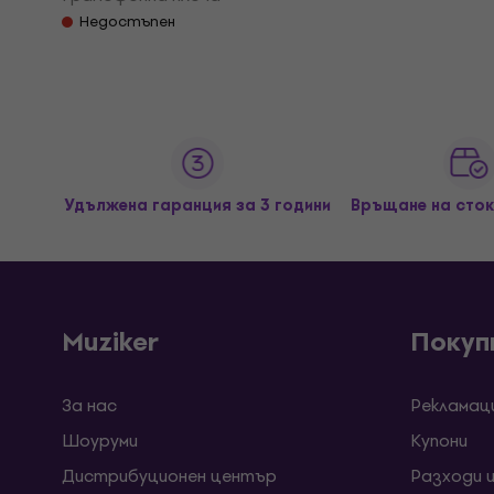
Недостъпен
Удължена гаранция за 3 години
Връщане на сток
Muziker
Покуп
За нас
Рекламац
Шоуруми
Kупони
Дистрибуционен център
Разходи 