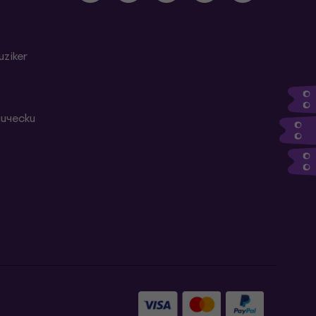
ziker
ически