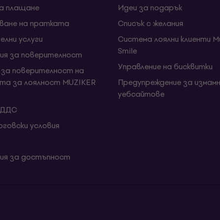
за плащане
Идеи за подарък
ване на пратката
Списък с желания
елни услуги
Система лоялни клиенти Mu
Smile
ия за поверителност
Управление на бисквитки
 за поверителност на
та за лоялност MUZIKER
Предупреждение за измамн
уебсайтове
 ДДС
говски условия
ия за достъпност