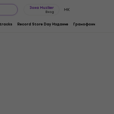
Идеи за подарък
FAQ
Muziker Блог
Зона Muziker
MK
Вход
tracks
Record Store Day Издание
Грамофони
Музика