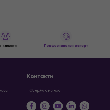
+ клиенти
Професионален съпорт
Контакти
роси
Свържи се с нас