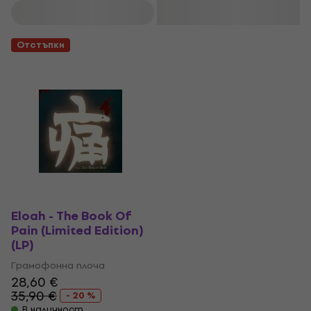
Филтриране
Отстъпки
Eloah - The Book Of
Pain (Limited Edition)
(LP)
Грамофонна плоча
28,60 €
35,90 €
- 20 %
В наличност