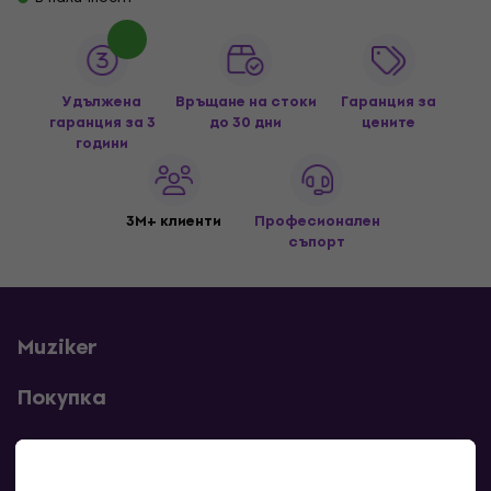
Удължена
Връщане на стоки
Гаранция за
гаранция за 3
до 30 дни
цените
години
3M+ клиенти
Професионален
съпорт
Muziker
Покупка
Полезни линкове