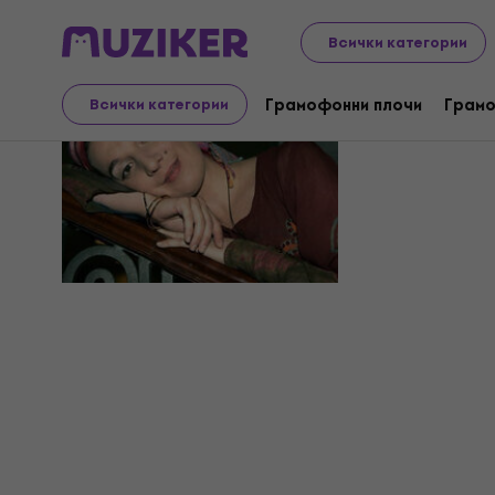
Всички категории
Dulce Pon
Грамофонни плочи
Грамо
Всички категории