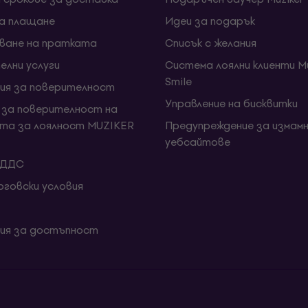
за плащане
Идеи за подарък
ване на пратката
Списък с желания
елни услуги
Система лоялни клиенти Mu
Smile
ия за поверителност
Управление на бисквитки
 за поверителност на
та за лоялност MUZIKER
Предупреждение за измамн
уебсайтове
 ДДС
говски условия
ия за достъпност