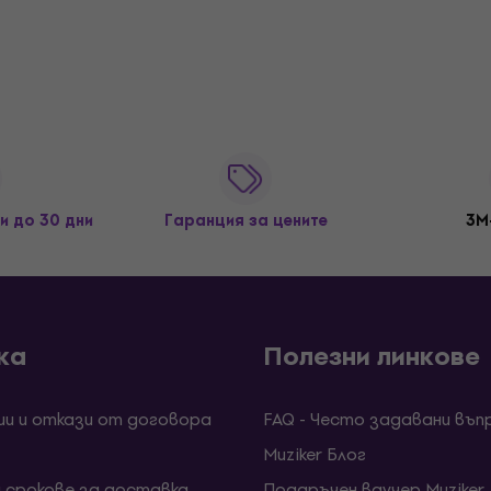
и до 30 дни
Гаранция за цените
3M
ка
Полезни линкове
ии и откази от договора
FAQ - Често задавани въп
Muziker Блог
и срокове за доставка
Подаръчен ваучер Muziker