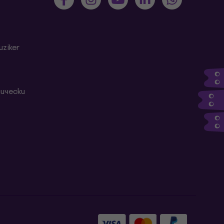
ziker
ически