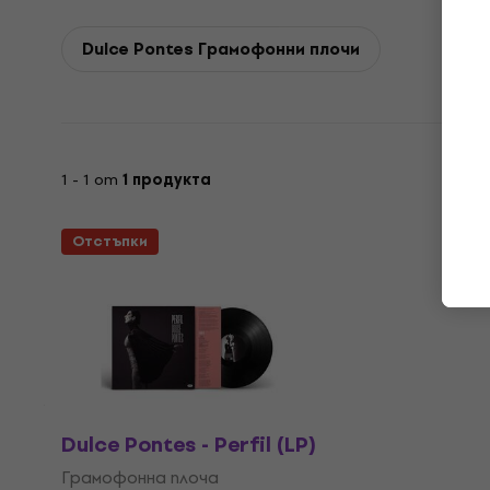
Dulce Pontes Грамофонни плочи
1 - 1 от
1 продукта
Отстъпки
Dulce Pontes - Perfil (LP)
Грамофонна плоча