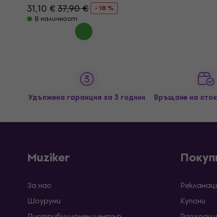
31,10 €
37,90 €
- 18 %
В наличност
Удължена гаранция за 3 години
Връщане на сток
Muziker
Покуп
За нас
Рекламац
Шоуруми
Kупони
Дистрибуционен център
Разходи 