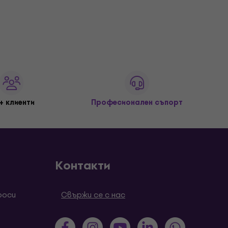
+ клиенти
Професионален съпорт
Контакти
роси
Свържи се с нас