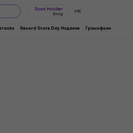
Идеи за подарък
FAQ
Muziker Блог
Зона Muziker
MK
Вход
tracks
Record Store Day Издание
Грамофони
Музика