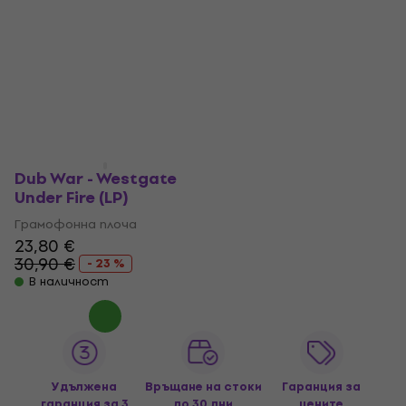
Dub War - Westgate
Under Fire (LP)
Грамофонна плоча
23,80 €
30,90 €
- 23 %
В наличност
Удължена
Връщане на стоки
Гаранция за
гаранция за 3
до 30 дни
цените