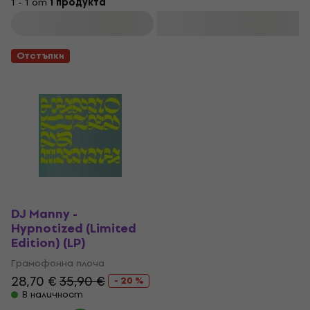
1 - 1 от
1 продукта
Филтриране
Отстъпки
DJ Manny -
Hypnotized (Limited
Edition) (LP)
Грамофонна плоча
28,70 €
35,90 €
- 20 %
В наличност