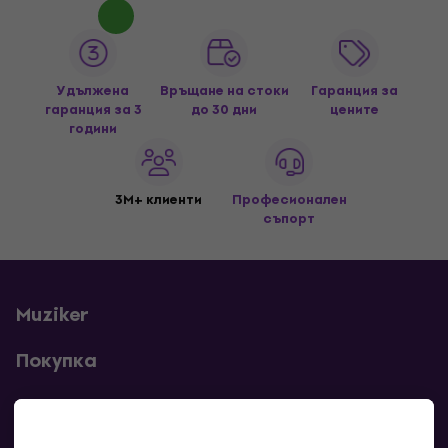
Удължена
Връщане на стоки
Гаранция за
гаранция за 3
до 30 дни
цените
години
3M+ клиенти
Професионален
съпорт
Muziker
Покупка
Полезни линкове