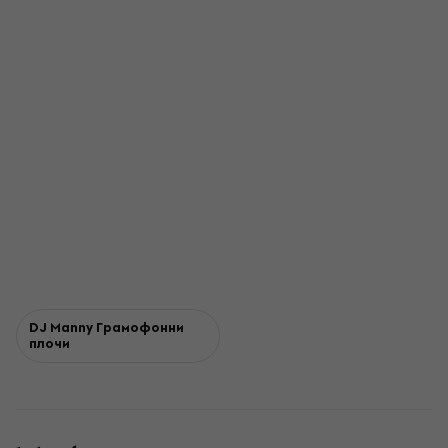
DJ Manny Грамофонни
плочи