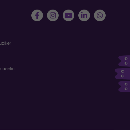
ziker
ически