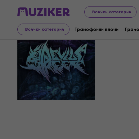
Всички категории
Devil's Re
Грамофонни плочи
Грамо
Всички категории