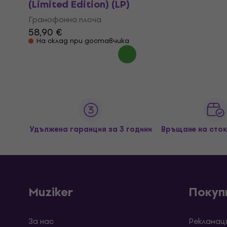
(Limited Edition) (LP)
Грамофонна плоча
58,90 €
На склад при доставчика
Удължена гаранция за 3 години
Връщане на сток
Muziker
Покуп
За нас
Рекламац