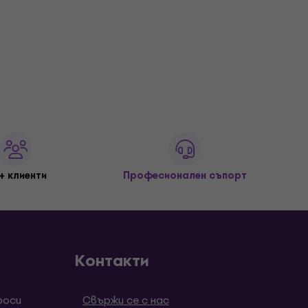
+ клиенти
Професионален съпорт
Контакти
роси
Свържи се с нас