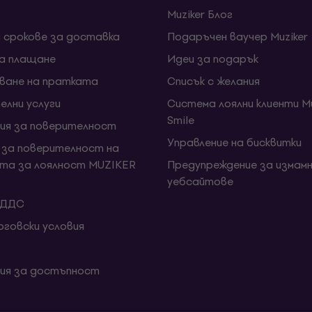
Muziker Блог
и срокове за доставка
Подаръчен ваучер Muziker
за плащане
Идеи за подарък
ване на пратката
Списък с желания
елни услуги
Система лоялни клиенти Mu
Smile
ия за поверителност
Управление на бисквитки
 за поверителност на
та за лоялност MUZIKER
Предупреждение за измамн
уебсайтове
 ДДС
говски условия
ия за достъпност