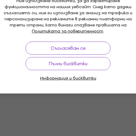
Ние използваме бисквитки, за да гарантираме
функционалността на нашия уебсайт. След като дадеш
съгласието си, ние ги използваме за анализ на трафика и
персонализиране на рекламите в рекламни платформи на
трети страни, като винаги спазваме правилата на
Политиката за поверителност
.
Съгласявам се
Пълни бисквитки
Информация и бисквитки