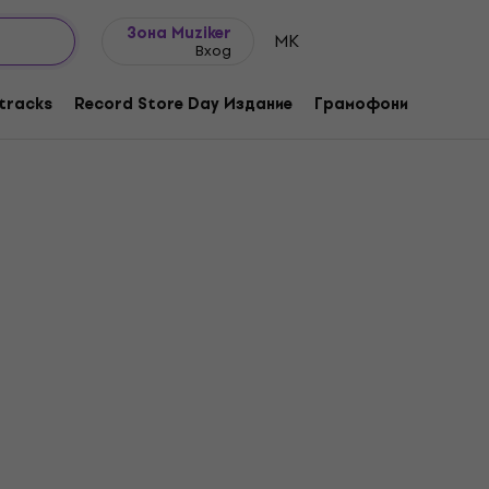
Идеи за подарък
FAQ
Muziker Блог
Зона Muziker
MK
Вход
tracks
Record Store Day Издание
Грамофони
Музика