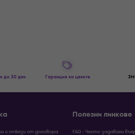
и до 30 дни
Гаранция за цените
3M
ка
Полезни линкове
ии и откази от договора
FAQ - Често задавани въп