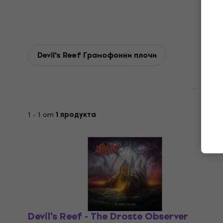
Devil's Reef Грамофонни плочи
1 - 1 от
1 продукта
Devil's Reef - The Droste Observer