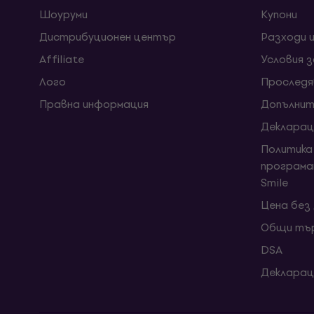
Шоуруми
Kупони
Дистрибуционен център
Разходи 
Affiliate
Условия 
Лого
Проследя
Правна информация
Допълнит
Декларац
Политика
програма
Smile
Цена без
Общи тър
DSA
Декларац