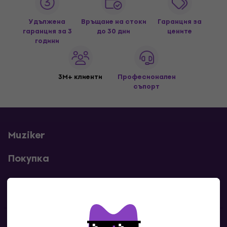
Удължена
Връщане на стоки
Гаранция за
гаранция за 3
до 30 дни
цените
години
3M+ клиенти
Професионален
съпорт
Muziker
Покупка
Полезни линкове