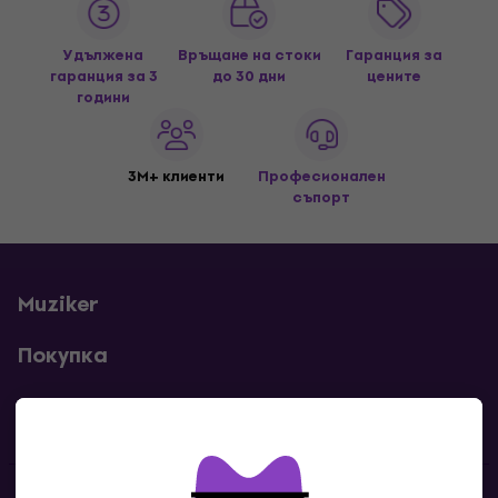
Удължена
Връщане на стоки
Гаранция за
гаранция за 3
до 30 дни
цените
години
3M+ клиенти
Професионален
съпорт
Muziker
Покупка
Полезни линкове