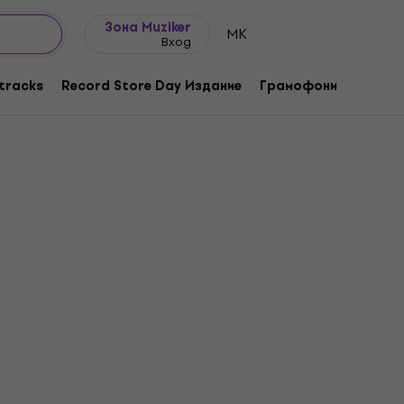
Идеи за подарък
FAQ
Muziker Блог
Зона Muziker
MK
Вход
tracks
Record Store Day Издание
Грамофони
Музика