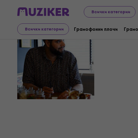
Всички категории
Delv!s
Грамофонни плочи
Грамо
Всички категории