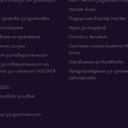
ии и откази от договора
FAQ - Често задавани въп
Muziker Блог
и срокове за доставка
Подаръчен ваучер Muziker
за плащане
Идеи за подарък
ване на пратката
Списък с желания
елни услуги
Система лоялни клиенти Mu
Smile
ия за поверителност
Управление на бисквитки
 за поверителност на
та за лоялност MUZIKER
Предупреждение за измамн
уебсайтове
 ДДС
говски условия
ия за достъпност