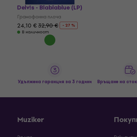
Delv!s - Blablablue (LP)
Грамофонна плоча
24,10 €
32,90 €
- 27 %
В наличност
Удължена гаранция за 3 години
Връщане на сток
Muziker
Покуп