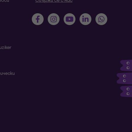
роси
Свържи се с нас
ziker
ически