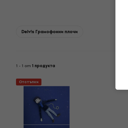
Delv!s Грамофонни плочи
1 - 1 от
1 продукта
Отстъпки