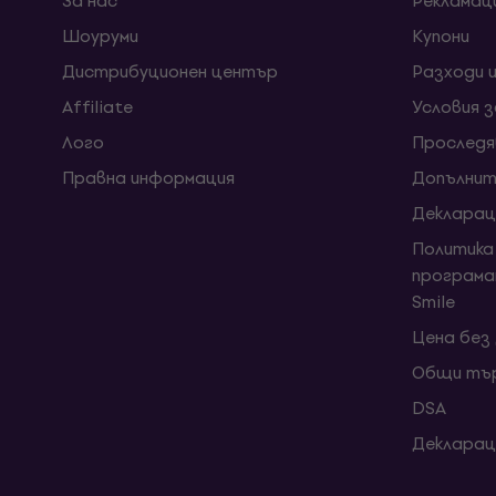
За нас
Рекламац
Шоуруми
Kупони
Дистрибуционен център
Разходи 
Affiliate
Условия 
Лого
Проследя
Правна информация
Допълнит
Декларац
Политика
програма
Smile
Цена без
Общи тър
DSA
Декларац