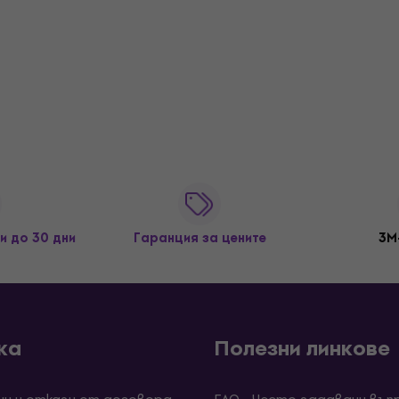
и до 30 дни
Гаранция за цените
3M
ка
Полезни линкове