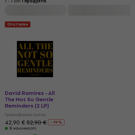
1 - 1 от
1 продукта
Филтриране
Отстъпки
David Ramirez - All
The Not So Gentle
Reminders (2 LP)
Грамофонна плоча
42,90 €
52,90 €
- 19 %
В наличност