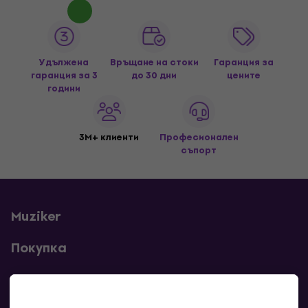
Удължена
Връщане на стоки
Гаранция за
гаранция за 3
до 30 дни
цените
години
3M+ клиенти
Професионален
съпорт
Muziker
Покупка
Полезни линкове