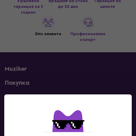
Удължена
Връщане на стоки
Гаранция за
гаранция за 3
до 30 дни
цените
години
3M+ клиенти
Професионален
съпорт
Muziker
Покупка
Полезни линкове
Контакти