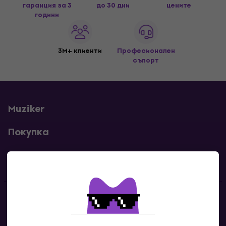
гаранция за 3
до 30 дни
цените
години
3M+ клиенти
Професионален
съпорт
Muziker
Покупка
Полезни линкове
Контакти
Свържи се с нас