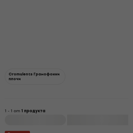
Cromulents Грамофонни
плочи
1 - 1 от
1 продукта
Филтриране