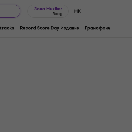
Идеи за подарък
FAQ
Muziker Блог
Зона Muziker
MK
Вход
tracks
Record Store Day Издание
Грамофони
Музика