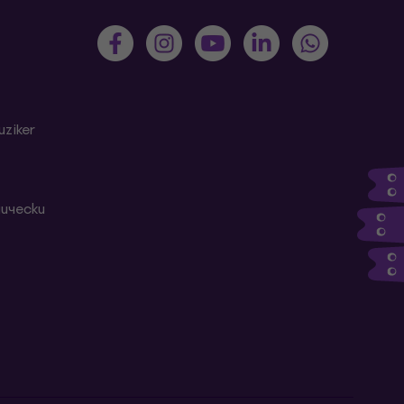
ziker
ически