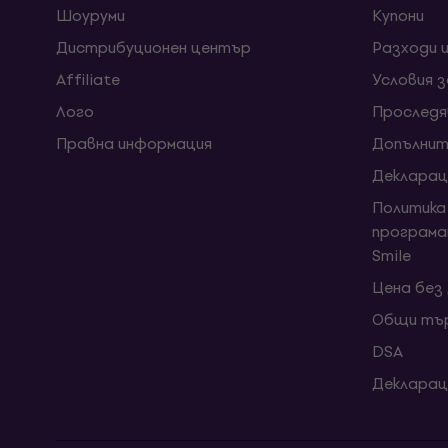
Шоуруми
Kупони
Дистрибуционен център
Разходи 
Affiliate
Условия 
Лого
Проследя
Правна информация
Допълнит
Декларац
Политика
програма
Smile
Цена без
Общи тър
DSA
Декларац