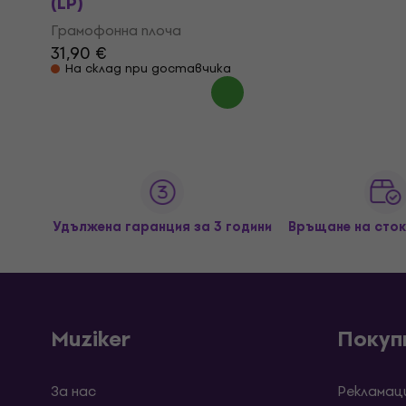
(LP)
Грамофонна плоча
31,90 €
На склад при доставчика
Удължена гаранция за 3 години
Връщане на сток
Muziker
Покуп
За нас
Рекламац