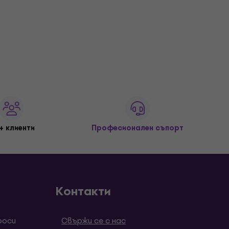
+ клиенти
Професионален съпорт
Контакти
роси
Свържи се с нас