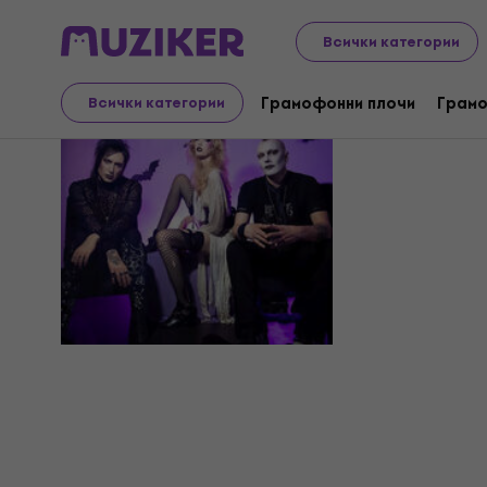
Всички категории
Corlyx
Грамофонни плочи
Грамо
Всички категории