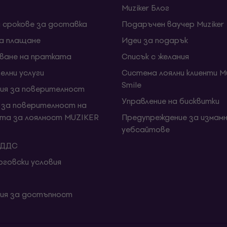
Muziker Блог
и срокове за доставка
Подаръчен ваучер Muziker
за плащане
Идеи за подарък
ване на пратката
Списък с желания
елни услуги
Система лоялни клиенти Mu
Smile
ия за поверителност
Управление на бисквитки
 за поверителност на
та за лоялност MUZIKER
Предупреждение за измамн
уебсайтове
 ДДС
говски условия
ия за достъпност