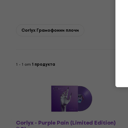
Corlyx Грамофонни плочи
1 - 1 от
1 продукта
Corlyx - Purple Pain (Limited Edition)