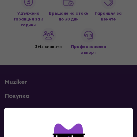
Удължена
Връщане на стоки
Гаранция за
гаранция за 3
до 30 дни
цените
години
3M+ клиенти
Професионален
съпорт
Muziker
Покупка
Полезни линкове