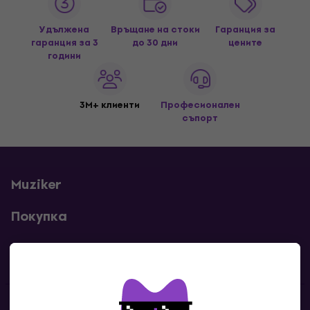
Удължена
Връщане на стоки
Гаранция за
гаранция за 3
до 30 дни
цените
години
3M+ клиенти
Професионален
съпорт
Muziker
Покупка
Полезни линкове