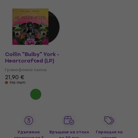
Collin "Bulby" York -
Heartcrafted (LP)
Грамофонна плоча
21,90 €
На път
Удължена
Връщане на стоки
Гаранция за
гаранция за 3
до 30 дни
цените