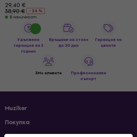
29,40 €
38,90 €
- 24 %
В наличност
Удължена
Връщане на стоки
Гаранция за
гаранция за 3
до 30 дни
цените
години
3M+ клиенти
Професионален
съпорт
Muziker
Покупка
Полезни линкове