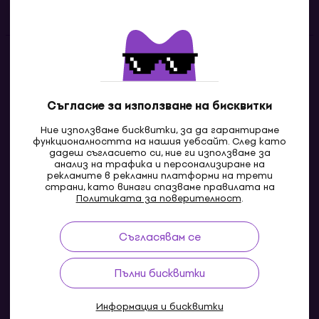
Контакти
Свържи се с нас
Съгласие за използване на бисквитки
Ние използваме бисквитки, за да гарантираме
функционалността на нашия уебсайт. След като
дадеш съгласието си, ние ги използваме за
анализ на трафика и персонализиране на
рекламите в рекламни платформи на трети
страни, като винаги спазваме правилата на
Политиката за поверителност
.
Съгласявам се
MK
Пълни бисквитки
Информация и бисквитки