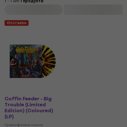
1 - 1 от
1 продукта
Филтриране
Отстъпки
Coffin Feeder - Big
Trouble (Limited
Edition) (Coloured)
(LP)
Грамофонна плоча