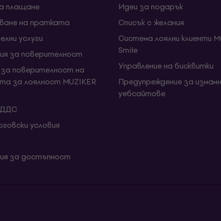
за плащане
Идеи за подарък
ване на пратката
Списък с желания
елни услуги
Система лоялни клиенти Mu
Smile
ия за поверителност
Управление на бисквитки
 за поверителност на
та за лоялност MUZIKER
Предупреждение за измамн
уебсайтове
 ДДС
говски условия
ия за достъпност