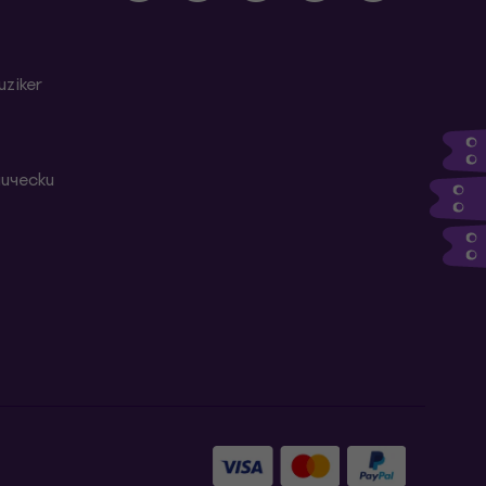
ziker
ически