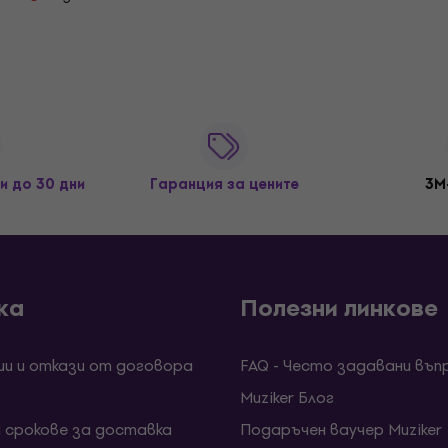
и до 30 дни
Гаранция за цените
3M
ка
Полезни линкове
ии и откази от договора
FAQ - Често задавани въп
Muziker Блог
и срокове за доставка
Подаръчен ваучер Muziker