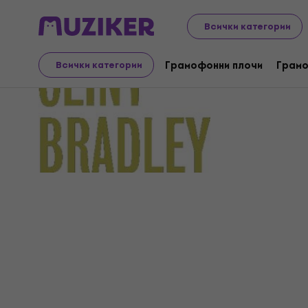
Всички категории
Clint Brad
Грамофонни плочи
Грамо
Всички категории