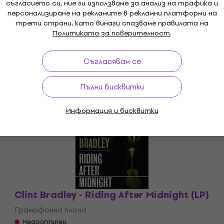
съгласието си, ние ги използваме за анализ на трафика и
персонализиране на рекламите в рекламни платформи на
трети страни, като винаги спазваме правилата на
Политиката за поверителност
.
Съгласявам се
Пълни бисквитки
Недостъпен
Информация и бисквитки
Clint Bradley - Riding After Midnight (LP)
Грамофонна плоча
Недостъпен