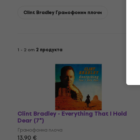
Clint Bradley Грамофонни плочи
1 - 2 от
2 продукта
Clint Bradley - Everything That I Hold
Dear (7")
Грамофонна плоча
13,90 €