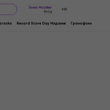
Идеи за подарък
FAQ
Muziker Блог
Зона Muziker
MK
Вход
tracks
Record Store Day Издание
Грамофони
Музика