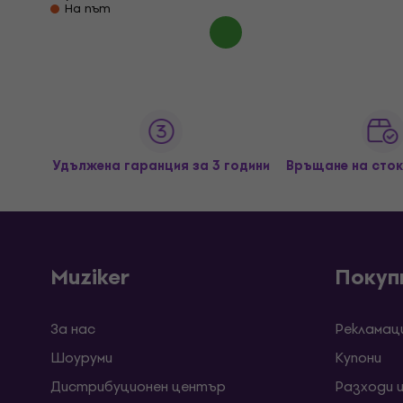
На път
Удължена гаранция за 3 години
Връщане на сток
Muziker
Покуп
За нас
Рекламац
Шоуруми
Kупони
Дистрибуционен център
Разходи 