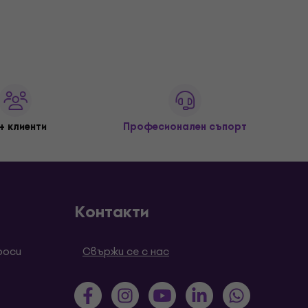
+ клиенти
Професионален съпорт
Контакти
роси
Свържи се с нас