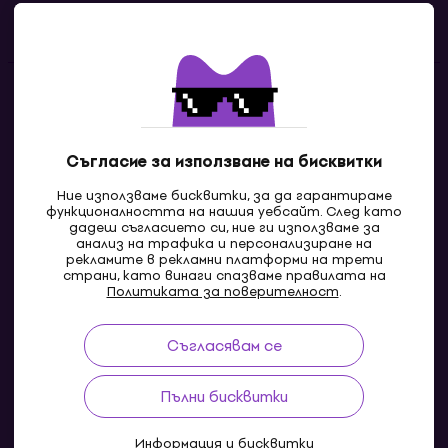
Полезни линкове
Контакти
Свържи се с нас
Съгласие за използване на бисквитки
Ние използваме бисквитки, за да гарантираме
функционалността на нашия уебсайт. След като
дадеш съгласието си, ние ги използваме за
анализ на трафика и персонализиране на
рекламите в рекламни платформи на трети
страни, като винаги спазваме правилата на
Политиката за поверителност
.
Съгласявам се
MK
Пълни бисквитки
Информация и бисквитки