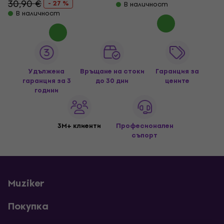
30,90 €
- 27 %
В наличност
В наличност
Удължена
Връщане на стоки
Гаранция за
гаранция за 3
до 30 дни
цените
години
3M+ клиенти
Професионален
съпорт
Muziker
Покупка