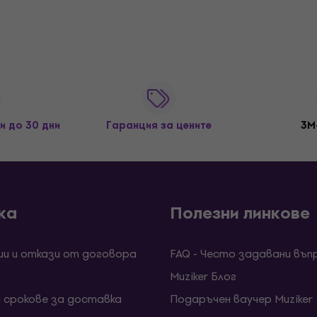
и до 30 дни
Гаранция за цените
3M
ка
Полезни линкове
ии и откази от договора
FAQ - Често задавани въп
Muziker Блог
и срокове за доставка
Подаръчен ваучер Muziker