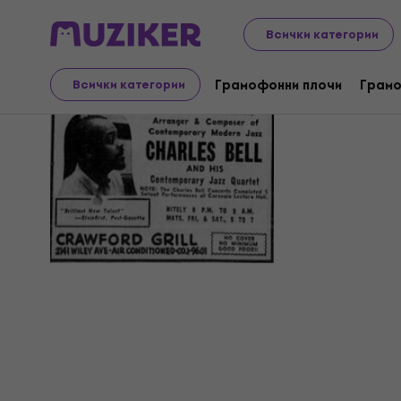
Всички категории
Chuck Vib
Грамофонни плочи
Грамо
Всички категории