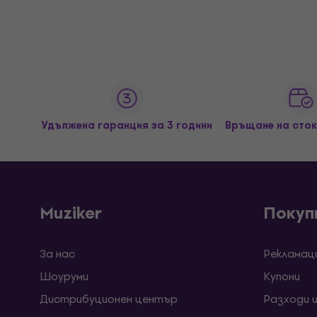
Удължена гаранция за 3 години
Връщане на сток
Muziker
Покуп
За нас
Рекламац
Шоуруми
Kупони
Дистрибуционен център
Разходи 