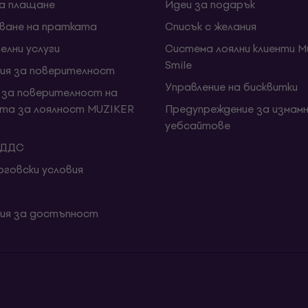
за плащане
Идеи за подарък
ване на пратката
Списък с желания
елни услуги
Система лоялни клиенти Mu
Smile
ия за поверителност
Управление на бисквитки
 за поверителност на
та за лоялност MUZIKER
Предупреждение за измамн
уебсайтове
 ДДС
говски условия
ия за достъпност