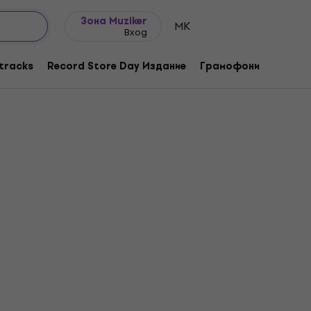
Идеи за подарък
FAQ
Muziker Блог
Зона Muziker
MK
Вход
tracks
Record Store Day Издание
Грамофони
Музика