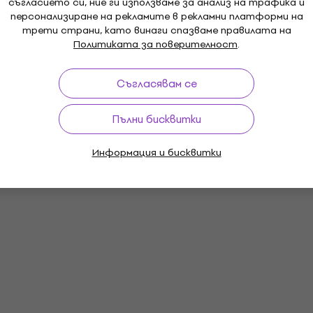
съгласието си, ние ги използваме за анализ на трафика и
персонализиране на рекламите в рекламни платформи на
трети страни, като винаги спазваме правилата на
Политиката за поверителност
.
Съгласявам се
Пълни бисквитки
Информация и бисквитки