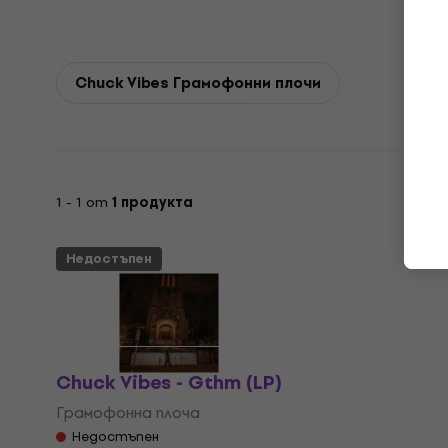
Chuck Vibes Грамофонни плочи
1 - 1 от
1 продукта
Недостъпен
Chuck Vibes - Gthm (LP)
Грамофонна плоча
Недостъпен