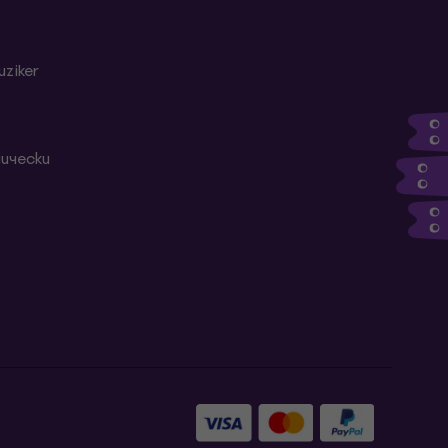
ziker
ически