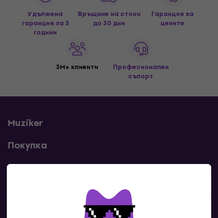
Удължена
Връщане на стоки
Гаранция за
гаранция за 3
до 30 дни
цените
години
3M+ клиенти
Професионален
съпорт
Muziker
Покупка
Полезни линкове
Контакти