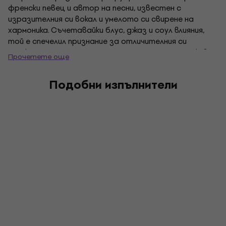
френски певец и автор на песни, известен с
изразителния си вокал и умелото си свирене на
хармоника. Съчетавайки блус, джаз и соул влияния,
той е спечелил признание за отличителния си
музикален стил и динамичните си изпълнения на живо.
Прочетете още
Подобни изпълнители