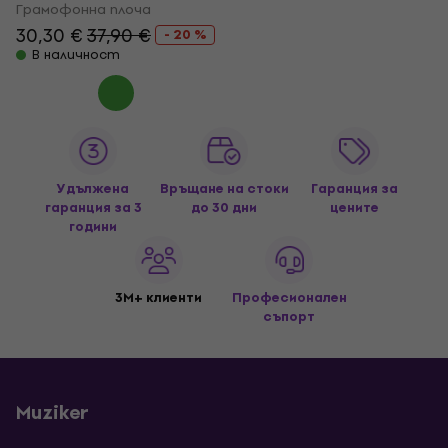
Грамофонна плоча
30,30 €
37,90 €
- 20 %
В наличност
Удължена
Връщане на стоки
Гаранция за
гаранция за 3
до 30 дни
цените
години
3M+ клиенти
Професионален
съпорт
Muziker