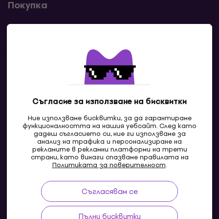
Покупка
Полезни линкове
Контакти
Свържи се с нас
Съгласие за използване на бисквитки
Ние използваме бисквитки, за да гарантираме
функционалността на нашия уебсайт. След като
дадеш съгласието си, ние ги използваме за
анализ на трафика и персонализиране на
рекламите в рекламни платформи на трети
страни, като винаги спазваме правилата на
Политиката за поверителност
.
Съгласявам се
MK
Пълни бисквитки