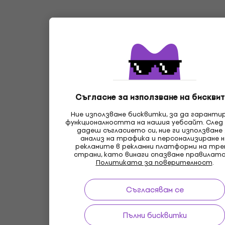
Съгласие за използване на бисквит
Ние използваме бисквитки, за да гаранти
функционалността на нашия уебсайт. След
дадеш съгласието си, ние ги използваме
анализ на трафика и персонализиране 
рекламите в рекламни платформи на тр
страни, като винаги спазваме правилата
Политиката за поверителност
.
Съгласявам се
Пълни бисквитки