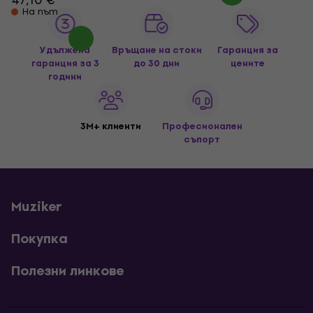
На път
Удължена
Връщане на стоки
Гаранция за
гаранция за 3
до 30 дни
цените
години
3M+ клиенти
Професионален
съпорт
Muziker
Покупка
Полезни линкове