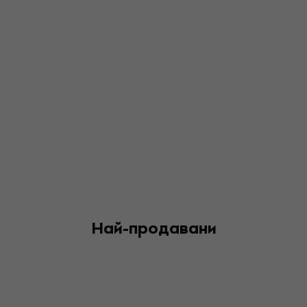
музика. Той получава и две допълнителни номинации
за награда „Еми“ за музиката си в сериала
„Безбожен“.
Най-продавани