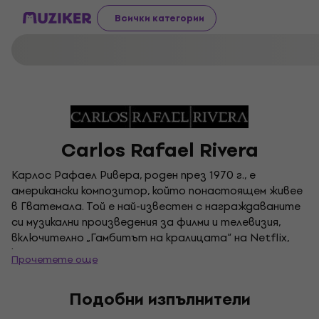
Всички категории
Carlos Rafael Rivera
Карлос Рафаел Ривера, роден през 1970 г., е
американски композитор, който понастоящем живее
в Гватемала. Той е най-известен с награждаваните
си музикални произведения за филми и телевизия,
включително „Гамбитът на кралицата“ на Netflix,
който му носи награди „Еми“, „Грами“ и награда
Прочетете още
„Холивудска музика в медиите“. По-ранната работа
на Ривера върху „Разходка сред надгробните
Подобни изпълнители
камъни“ е отличена от наградите „Оскар“, като се
класира в категорията за най-добра оригинална