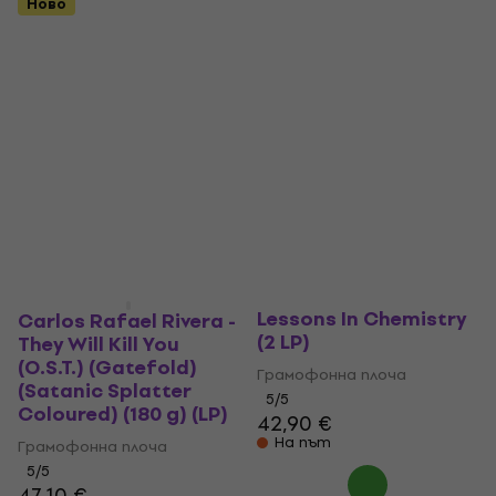
Ново
Carlos Rafael Rivera -
Lessons In Chemistry
Carlos Rafael Rivera -
(2 LP)
They Will Kill You
(O.S.T.) (Gatefold)
Грамофонна плоча
(Satanic Splatter
5
/5
Coloured) (180 g) (LP)
42,90 €
На път
Грамофонна плоча
5
/5
47,10 €