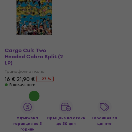
Cargo Cult Two
Headed Cobra Split (2
LP)
Грамофонна плоча
16 €
21,90 €
- 27 %
В наличност
Удължена
Връщане на стоки
Гаранция за
гаранция за 3
до 30 дни
цените
години