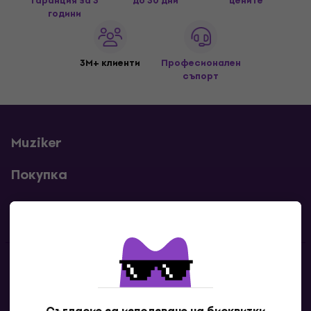
гаранция за 3
до 30 дни
цените
години
3M+ клиенти
Професионален
съпорт
Muziker
Покупка
Полезни линкове
Контакти
Свържи се с нас