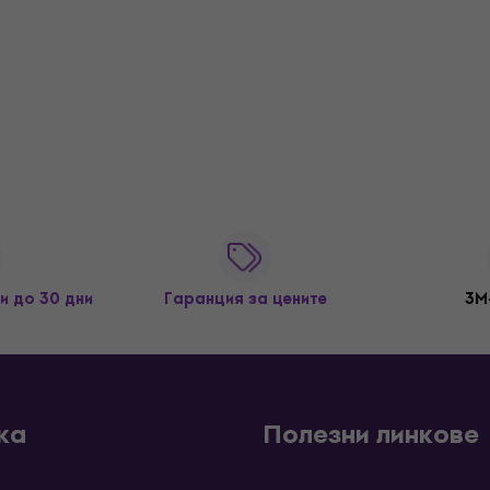
и до 30 дни
Гаранция за цените
3M
ка
Полезни линкове