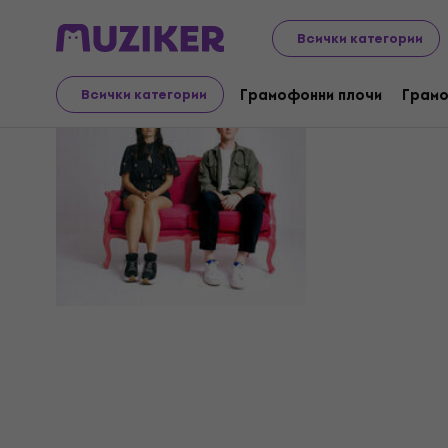
Всички категории
Brotherly
Грамофонни плочи
Грамо
Всички категории