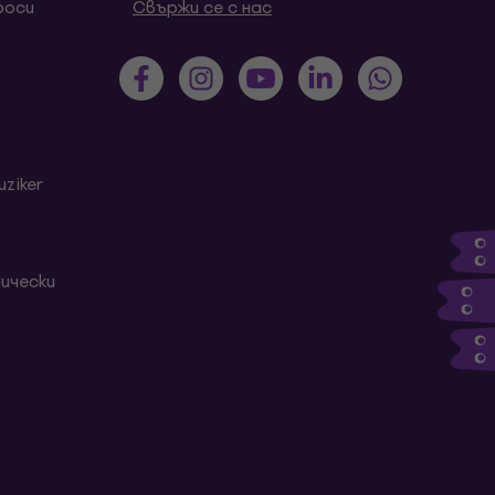
роси
Свържи се с нас
ziker
ически