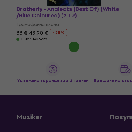
Brotherly - Analects (Best Of) (White
/Blue Coloured) (2 LP)
Грамофонна плоча
33 €
43,90 €
- 25 %
В наличност
Удължена гаранция за 3 години
Връщане на сток
Muziker
Покуп