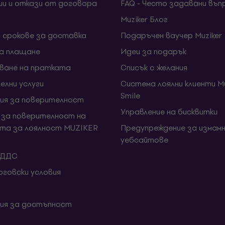
ии и откази от договора
FAQ - Често задавани въп
Muziker Блог
и срокове за доставка
Подаръчен ваучер Muziker
за плащане
Идеи за подарък
ване на пратката
Списък с желания
елни услуги
Система лоялни клиенти Mu
Smile
ия за поверителност
Управление на бисквитки
 за поверителност на
та за лоялност MUZIKER
Предупреждение за измамн
уебсайтове
 ДДС
говски условия
ия за достъпност