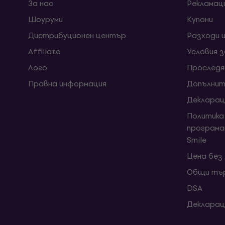
За нас
Рекламац
Шоуруми
Kупони
Дистрибуционен център
Разходи 
Affiliate
Условия 
Лого
Проследя
Правна информация
Допълнит
Декларац
Политика
програма
Smile
Цена без
Общи тър
DSA
Декларац