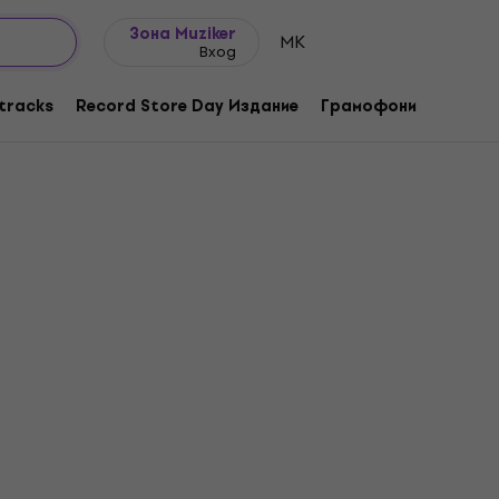
Идеи за подарък
FAQ
Muziker Блог
Зона Muziker
MK
Вход
tracks
Record Store Day Издание
Грамофони
Музика