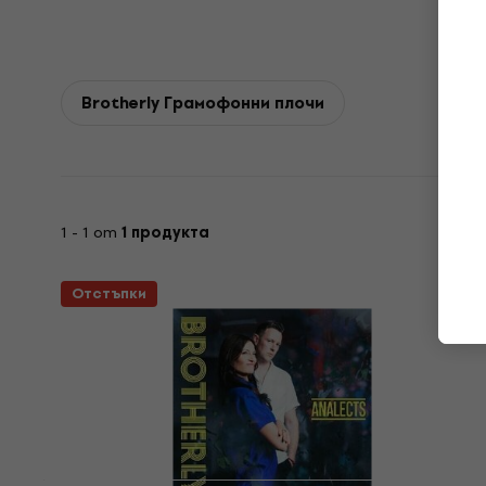
Brotherly Грамофонни плочи
1 - 1 от
1 продукта
Отстъпки