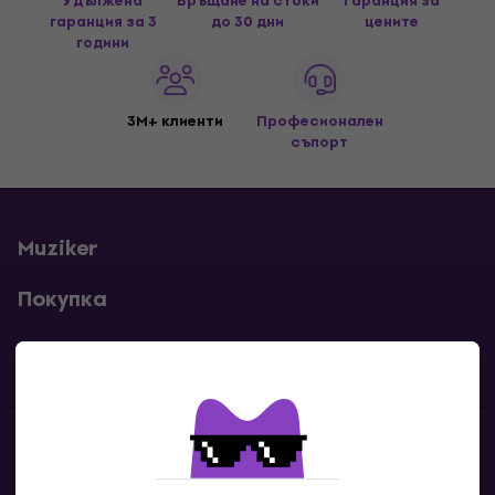
Удължена
Връщане на стоки
Гаранция за
гаранция за 3
до 30 дни
цените
години
3M+ клиенти
Професионален
съпорт
Muziker
Покупка
Полезни линкове
Контакти