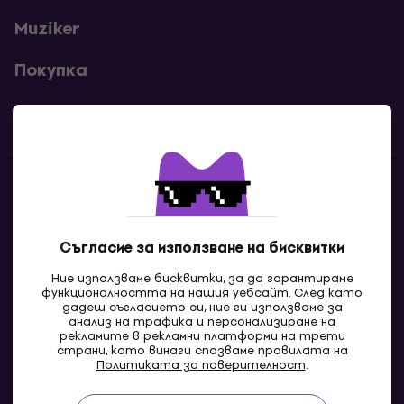
Muziker
Покупка
Полезни линкове
Контакти
Свържи се с нас
Съгласие за използване на бисквитки
Ние използваме бисквитки, за да гарантираме
функционалността на нашия уебсайт. След като
дадеш съгласието си, ние ги използваме за
анализ на трафика и персонализиране на
рекламите в рекламни платформи на трети
страни, като винаги спазваме правилата на
Политиката за поверителност
.