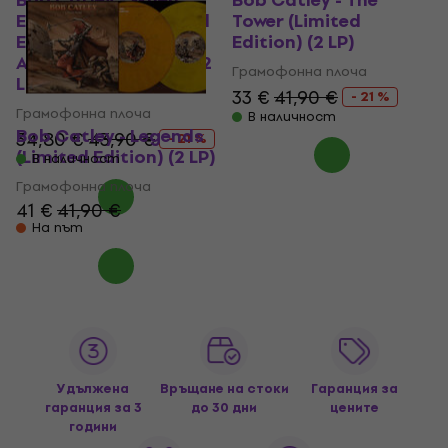
Bob Catley - When
Bob Catley - The
Empires Burn (Limited
Tower (Limited
Edition) (Savanah &
Edition) (2 LP)
Ash Grey Coloured) (2
Грамофонна плоча
LP)
33 €
41,90 €
- 21 %
Грамофонна плоча
В наличност
Bob Catley - Legends
34,80 €
43,90 €
- 21 %
(Limited Edition) (2 LP)
В наличност
Грамофонна плоча
41 €
41,90 €
На път
Удължена
Връщане на стоки
Гаранция за
гаранция за 3
до 30 дни
цените
години