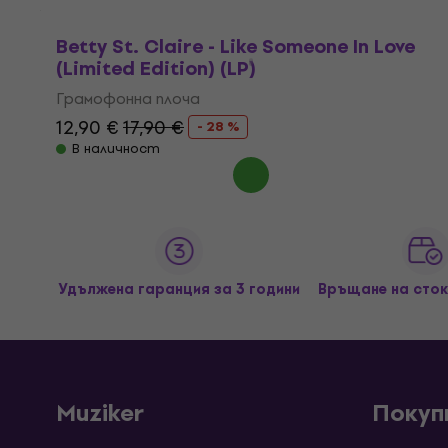
Betty St. Claire - Like Someone In Love
(Limited Edition) (LP)
Грамофонна плоча
12,90 €
17,90 €
- 28 %
В наличност
Удължена гаранция за 3 години
Връщане на сток
Muziker
Покуп