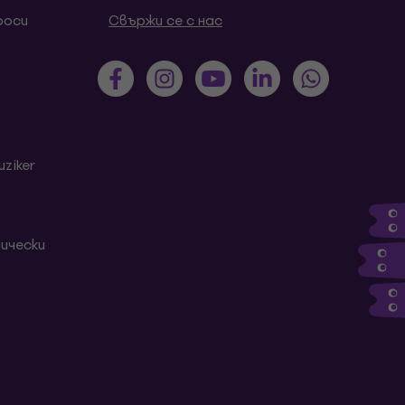
роси
Свържи се с нас
ziker
ически