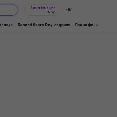
Идеи за подарък
FAQ
Muziker Блог
Зона Muziker
MK
Вход
tracks
Record Store Day Издание
Грамофони
Музика