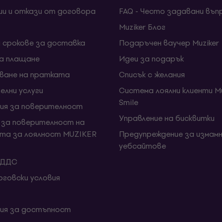
ии и откази от договора
FAQ - Често задавани въп
Muziker Блог
и срокове за доставка
Подаръчен ваучер Muziker
за плащане
Идеи за подарък
ване на пратката
Списък с желания
елни услуги
Система лоялни клиенти Mu
Smile
ия за поверителност
Управление на бисквитки
 за поверителност на
та за лоялност MUZIKER
Предупреждение за измамн
уебсайтове
 ДДС
говски условия
ия за достъпност