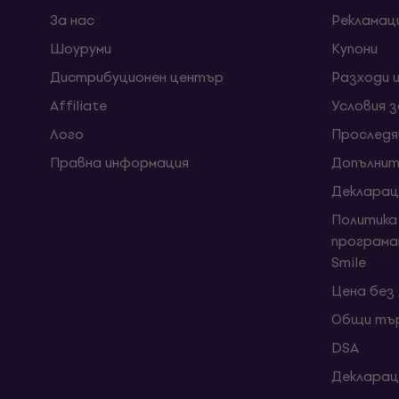
За нас
Рекламац
Шоуруми
Kупони
Дистрибуционен център
Разходи 
Affiliate
Условия 
Лого
Проследя
Правна информация
Допълнит
Декларац
Политика
програма
Smile
Цена без
Общи тър
DSA
Декларац