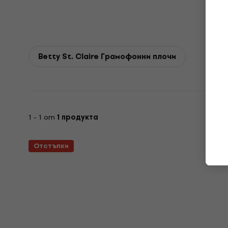
Betty St. Claire Грамофонни плочи
1 - 1 от
1 продукта
Отстъпки