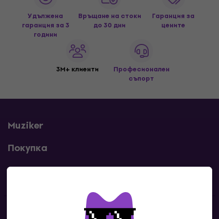
Удължена
Връщане на стоки
Гаранция за
гаранция за 3
до 30 дни
цените
години
3M+ клиенти
Професионален
съпорт
Muziker
Покупка
Полезни линкове
Контакти