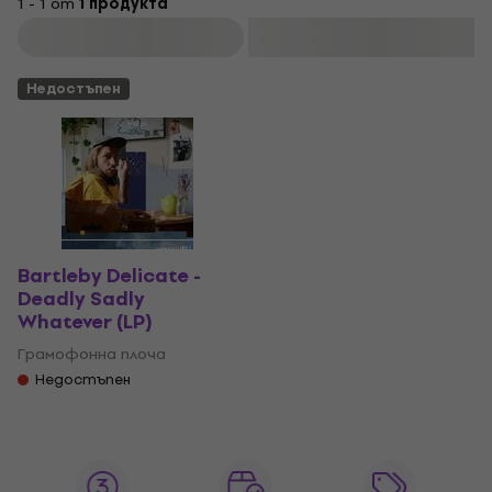
1 - 1 от
1 продукта
Филтриране
Недостъпен
Bartleby Delicate -
Deadly Sadly
Whatever (LP)
Грамофонна плоча
Недостъпен